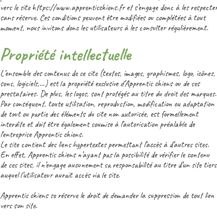
vers le site https://www.apprentischiens.fr et s’engage donc à les respecte
sans réserve. Ces conditions peuvent être modifiées ou complétées à tout
moment, nous invitons donc les utilisateurs à les consulter régulièrement.
Propriété intellectuelle
L’ensemble des contenus de ce site (textes, images, graphismes, logo, icônes,
sons, logiciels,…) est la propriété exclusive d’Apprentis chiens ou de ses
prestataires. De plus, les logos, sont protégés au titre du droit des marques.
Par conséquent, toute utilisation, reproduction, modification ou adaptation
de tout ou partie des éléments du site non autorisée, est formellement
interdite et doit être également soumise à l’autorisation préalable de
l'entreprise Apprentis chiens.
Le site contient des liens hypertextes permettant l’accès à d’autres sites.
En effet, Apprentis chiens n’ayant pas la possibilité de vérifier le contenu
de ces sites, il n’engage aucunement sa responsabilité au titre d’un site tiers
auquel l’utilisateur aurait accès via le site.
Apprentis chiens se réserve le droit de demander la suppression de tout lien
vers son site.