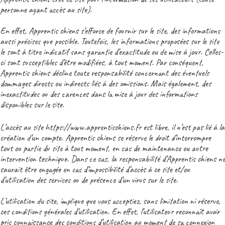
personne ayant accès au site).
En effet, Apprentis chiens s’efforce de fournir sur le site, des informations
aussi précises que possible. Toutefois, les informations proposées sur le site
le sont à titre indicatif sans garantie d’exactitude ou de mise à jour. Celles-
ci sont susceptibles d’être modifiées, à tout moment. Par conséquent,
Apprentis chiens décline toute responsabilité concernant des éventuels
dommages directs ou indirects liés à des omissions. Mais également, des
inexactitudes ou des carences dans la mise à jour des informations
disponibles sur le site.
L’accès au site https://www.apprentischiens.fr est libre, il n’est pas lié à la
création d’un compte. Apprentis chiens se réserve le droit d’interrompre
tout ou partie du site à tout moment, en cas de maintenance ou autre
intervention technique. Dans ce cas, la responsabilité d’Apprentis chiens ne
saurait être engagée en cas d’impossibilité d’accès à ce site et/ou
d’utilisation des services ou de présence d’un virus sur le site.
L’utilisation du site, implique que vous acceptiez, sans limitation ni réserve,
ces conditions générales d’utilisation. En effet, l’utilisateur reconnaît avoir
pris connaissance des conditions d’utilisation au moment de sa connexion